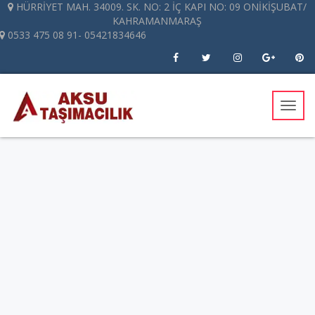
HÜRRİYET MAH. 34009. SK. NO: 2 İÇ KAPI NO: 09 ONİKİŞUBAT/
KAHRAMANMARAŞ
0533 475 08 91- 05421834646
Mobil
Menü